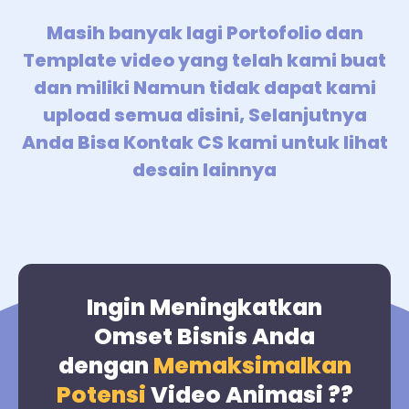
Masih banyak lagi Portofolio dan
Template video yang telah kami buat
dan miliki Namun tidak dapat kami
upload semua disini, Selanjutnya
Anda Bisa Kontak CS kami untuk lihat
desain lainnya
Ingin Meningkatkan
Omset Bisnis Anda
dengan
Memaksimalkan
Potensi
Video Animasi ??