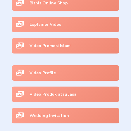
Bisnis Online Shop
Explainer Video
Video Promosi Islami
Video Profile
Video Produk atau Jasa
Wedding Invitation