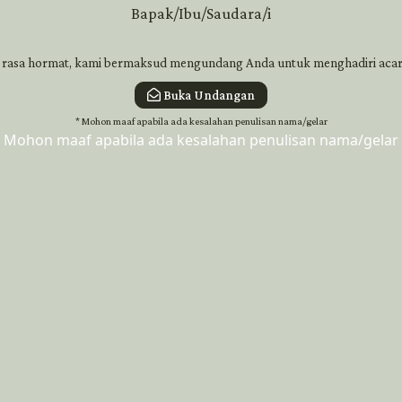
Bapak/Ibu/Saudara/i
Bapak/Ibu/Saudara/i
Nama Tamu
rasa hormat, kami bermaksud mengundang Anda untuk menghadiri acar
Di Tempat
Buka Undangan
Mohon maaf apabila ada kesalahan penulisan nama/gelar