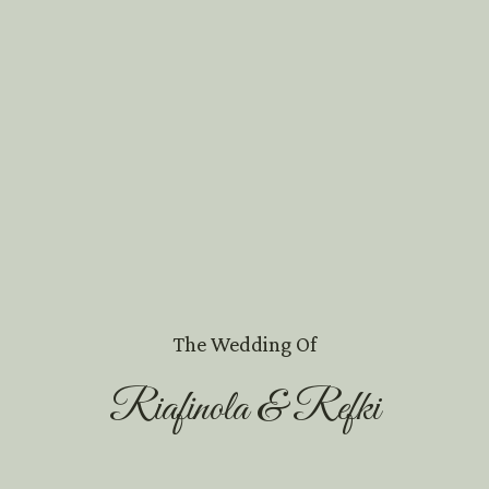
Riafinola
dan
Refki
MINGGU
15 | 05 | 2022
0
0
0
0
Hari
Jam
Menit
Detik
Riafinola & Refki
Kepada Yth.