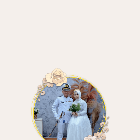
Open Map
Waktu Menuju Acara
0
0
0
0
Hari
Jam
Menit
Detik