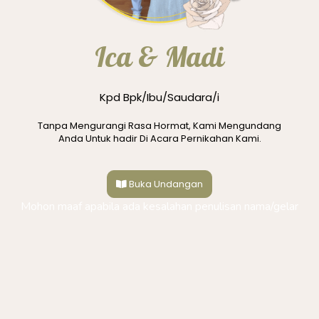
Ica & Madi
Kpd Bpk/Ibu/Saudara/i
Tanpa Mengurangi Rasa Hormat, Kami Mengundang
Gallery
Anda Untuk hadir Di Acara Pernikahan Kami.
Buka Undangan
Mohon maaf apabila ada kesalahan penulisan nama/gelar
Quotes
"Dan di antara ayat-ayat-Nya ialah Dia menciptakan
untukmu istri-istri dari jenismu sendiri, supaya kamu merasa
nyaman kepadanya, dan dijadikan-Nya di antaramu
mawadah dan rahmah. Sesungguhnya pada yang demikian
itu benar-benar terdapat tanda-tanda bagi kaum yang
berpikir"