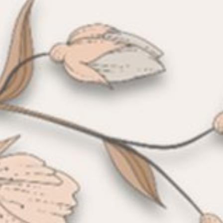
Ica & Madi
Created by inviwedd.com
Home
Couple
Event
Gallery
Wishes