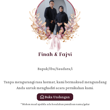
Kepada Yth.
Bapak/Ibu/Saudara/i
Nama Tamu
Di Tempat
Finah & Fajri
Bapak/Ibu/Saudara/i
Tanpa mengurangi rasa hormat, kami bermaksud mengundang
Anda untuk menghadiri acara pernikahan kami.
Buka Undangan
Mohon maaf apabila ada kesalahan penulisan nama/gelar