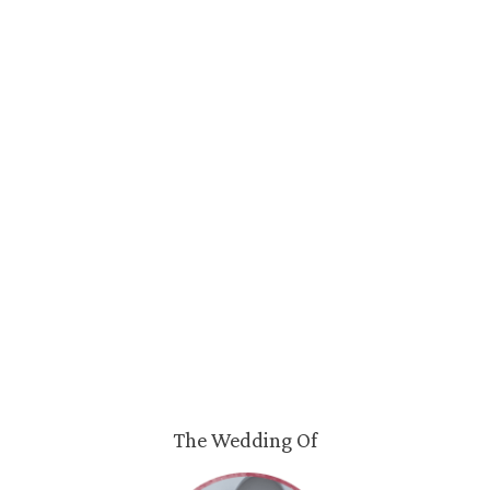
The Wedding Of
Finah
dan
Fajri
MINGGU
11 | 09 | 2022
0
0
0
0
Hari
Jam
Menit
Detik