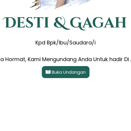
Desti & Gagah
Kpd Bpk/Ibu/Saudara/i
Desti & Gagah
 Hormat, Kami Mengundang Anda Untuk hadir Di 
Sabtu, 07 Mei 2022
Buka Undangan
Mohon maaf apabila ada kesalahan penulisan nama/gelar
0
0
0
0
Hari
Jam
Menit
Detik