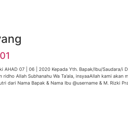
yang
 01
i AHAD 07 | 06 | 2020 Kepada Yth. Bapak/Ibu/Saudara/i D
idho Allah Subhanahu Wa Ta’ala, insyaaAllah kami akan 
utri dari Nama Bapak & Nama Ibu @username & M. Rizki Pr