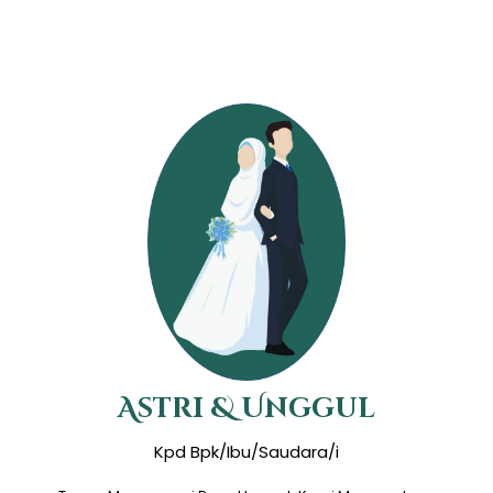
Open Map
Astri & Unggul
Kpd Bpk/Ibu/Saudara/i
qUOTES