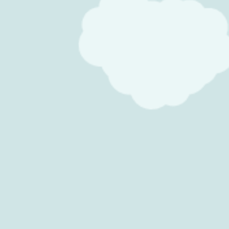
Konfirmasi Kehadiran
Kirimkan Ucapan
Hendra masdin
Akan Hadir
Di permudakan rezki ny
Om Mail/Nte Angga
Hadir
Bismillaah.. بارك الله لك في الموهوب لك،
وشكرت الواهب، وبلغ أشده، ورزقت بره.
Baarakallaahu Laka fil Mawhuubi Laka wa
Syakartal Waahib, wa Balagha Asyuddahu,