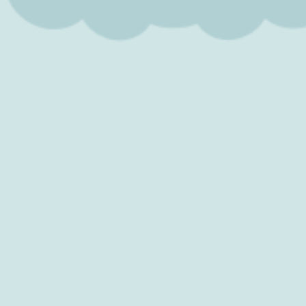
Aqiqah
Puji Syukur Kami Panjatkan Kepada Allah SWT
Atas Limpahan Rahmat & Karunianya.
Telah Lahir Putra Tercinta Kami
AL KEENAN SYUFI
Palopo, 23 Februari 2022