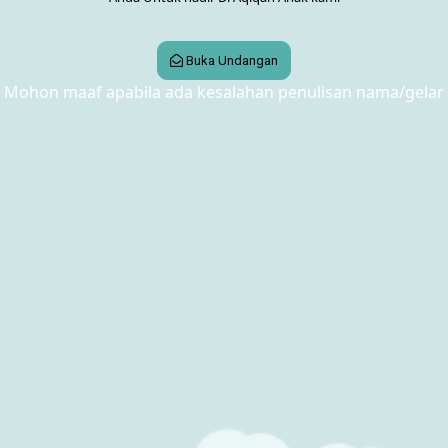
Buka Undangan
Mohon maaf apabila ada kesalahan penulisan nama/gelar
Galery Foto
Kirim Ucapan & Doa
Nama
Pesan